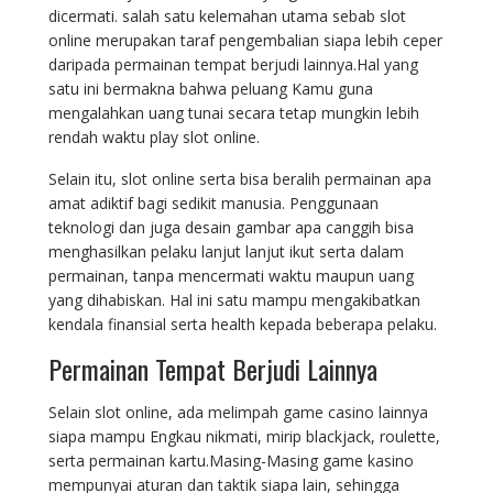
dicermati. salah satu kelemahan utama sebab slot
online merupakan taraf pengembalian siapa lebih ceper
daripada permainan tempat berjudi lainnya.Hal yang
satu ini bermakna bahwa peluang Kamu guna
mengalahkan uang tunai secara tetap mungkin lebih
rendah waktu play slot online.
Selain itu, slot online serta bisa beralih permainan apa
amat adiktif bagi sedikit manusia. Penggunaan
teknologi dan juga desain gambar apa canggih bisa
menghasilkan pelaku lanjut lanjut ikut serta dalam
permainan, tanpa mencermati waktu maupun uang
yang dihabiskan. Hal ini satu mampu mengakibatkan
kendala finansial serta health kepada beberapa pelaku.
Permainan Tempat Berjudi Lainnya
Selain slot online, ada melimpah game casino lainnya
siapa mampu Engkau nikmati, mirip blackjack, roulette,
serta permainan kartu.Masing-Masing game kasino
mempunyai aturan dan taktik siapa lain, sehingga