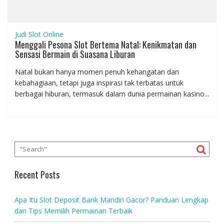
Judi Slot Online
Menggali Pesona Slot Bertema Natal: Kenikmatan dan
Sensasi Bermain di Suasana Liburan
Natal bukan hanya momen penuh kehangatan dan
kebahagiaan, tetapi juga inspirasi tak terbatas untuk
berbagai hiburan, termasuk dalam dunia permainan kasino...
Recent Posts
Apa Itu Slot Deposit Bank Mandiri Gacor? Panduan Lengkap
dan Tips Memilih Permainan Terbaik