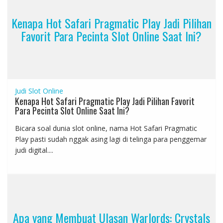
Kenapa Hot Safari Pragmatic Play Jadi Pilihan
Favorit Para Pecinta Slot Online Saat Ini?
Judi Slot Online
Kenapa Hot Safari Pragmatic Play Jadi Pilihan Favorit
Para Pecinta Slot Online Saat Ini?
Bicara soal dunia slot online, nama Hot Safari Pragmatic
Play pasti sudah nggak asing lagi di telinga para penggemar
judi digital....
Apa yang Membuat Ulasan Warlords: Crystals