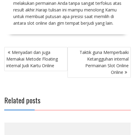
melakukan permainan Anda tanpa sangat terfokus atas
result akhir.Harap tulisan ini mampu menolong Kamu
untuk membuat putusan apa presisi saat memilih di
antara slot online dan gim tempat berjudi yang lain.
Post
Menyadari dan juga
Taktik guna Memperbaiki
navigation
Memakai Metode Floating
Ketangguhan internal
internal Judi Kartu Online
Permainan Slot Online
Online
Related posts