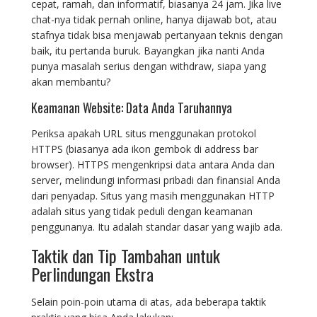
cepat, ramah, dan informatif, biasanya 24 jam. Jika live
chat-nya tidak pernah online, hanya dijawab bot, atau
stafnya tidak bisa menjawab pertanyaan teknis dengan
baik, itu pertanda buruk. Bayangkan jika nanti Anda
punya masalah serius dengan withdraw, siapa yang
akan membantu?
Keamanan Website: Data Anda Taruhannya
Periksa apakah URL situs menggunakan protokol
HTTPS (biasanya ada ikon gembok di address bar
browser). HTTPS mengenkripsi data antara Anda dan
server, melindungi informasi pribadi dan finansial Anda
dari penyadap. Situs yang masih menggunakan HTTP
adalah situs yang tidak peduli dengan keamanan
penggunanya. Itu adalah standar dasar yang wajib ada.
Taktik dan Tip Tambahan untuk
Perlindungan Ekstra
Selain poin-poin utama di atas, ada beberapa taktik