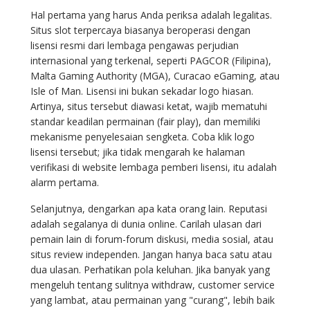
Hal pertama yang harus Anda periksa adalah legalitas.
Situs slot terpercaya biasanya beroperasi dengan
lisensi resmi dari lembaga pengawas perjudian
internasional yang terkenal, seperti PAGCOR (Filipina),
Malta Gaming Authority (MGA), Curacao eGaming, atau
Isle of Man. Lisensi ini bukan sekadar logo hiasan.
Artinya, situs tersebut diawasi ketat, wajib mematuhi
standar keadilan permainan (fair play), dan memiliki
mekanisme penyelesaian sengketa. Coba klik logo
lisensi tersebut; jika tidak mengarah ke halaman
verifikasi di website lembaga pemberi lisensi, itu adalah
alarm pertama.
Selanjutnya, dengarkan apa kata orang lain. Reputasi
adalah segalanya di dunia online. Carilah ulasan dari
pemain lain di forum-forum diskusi, media sosial, atau
situs review independen. Jangan hanya baca satu atau
dua ulasan. Perhatikan pola keluhan. Jika banyak yang
mengeluh tentang sulitnya withdraw, customer service
yang lambat, atau permainan yang "curang", lebih baik