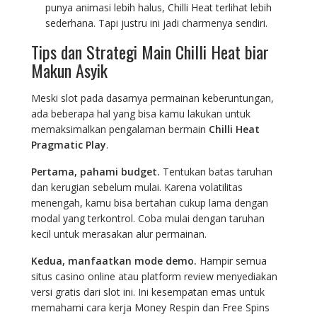
punya animasi lebih halus, Chilli Heat terlihat lebih
sederhana. Tapi justru ini jadi charmenya sendiri.
Tips dan Strategi Main Chilli Heat biar
Makun Asyik
Meski slot pada dasarnya permainan keberuntungan,
ada beberapa hal yang bisa kamu lakukan untuk
memaksimalkan pengalaman bermain
Chilli Heat
Pragmatic Play
.
Pertama, pahami budget.
Tentukan batas taruhan
dan kerugian sebelum mulai. Karena volatilitas
menengah, kamu bisa bertahan cukup lama dengan
modal yang terkontrol. Coba mulai dengan taruhan
kecil untuk merasakan alur permainan.
Kedua, manfaatkan mode demo.
Hampir semua
situs casino online atau platform review menyediakan
versi gratis dari slot ini. Ini kesempatan emas untuk
memahami cara kerja Money Respin dan Free Spins