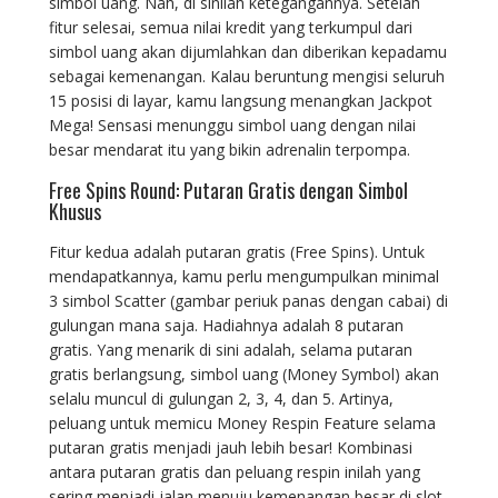
simbol uang. Nah, di sinilah ketegangannya. Setelah
fitur selesai, semua nilai kredit yang terkumpul dari
simbol uang akan dijumlahkan dan diberikan kepadamu
sebagai kemenangan. Kalau beruntung mengisi seluruh
15 posisi di layar, kamu langsung menangkan Jackpot
Mega! Sensasi menunggu simbol uang dengan nilai
besar mendarat itu yang bikin adrenalin terpompa.
Free Spins Round: Putaran Gratis dengan Simbol
Khusus
Fitur kedua adalah putaran gratis (Free Spins). Untuk
mendapatkannya, kamu perlu mengumpulkan minimal
3 simbol Scatter (gambar periuk panas dengan cabai) di
gulungan mana saja. Hadiahnya adalah 8 putaran
gratis. Yang menarik di sini adalah, selama putaran
gratis berlangsung, simbol uang (Money Symbol) akan
selalu muncul di gulungan 2, 3, 4, dan 5. Artinya,
peluang untuk memicu Money Respin Feature selama
putaran gratis menjadi jauh lebih besar! Kombinasi
antara putaran gratis dan peluang respin inilah yang
sering menjadi jalan menuju kemenangan besar di slot