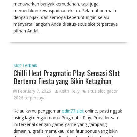
menawarkan banyak kemudahan, tapi juga
memerlukan kewaspadaan ekstra. Selamat bermain
dengan bijak, dan semoga keberuntungan selalu
menyertai langkah Anda di situs-situs slot terpercaya
pilihan Anda!…
Slot Terbaik
Chilli Heat Pragmatic Play: Sensasi Slot
Bertema Fiesta yang Bikin Ketagihan
February 7, 2026
Keith Kelly
situs slot gacor
2026 terpercaya
Kalau kamu penggemar
odin77 slot
online, pasti nggak
asing lagi dengan nama Pragmatic Play. Provider satu
ini terkenal dengan game-game yang gampang
dimainin, grafis memukau, dan fitur bonus yang bikin