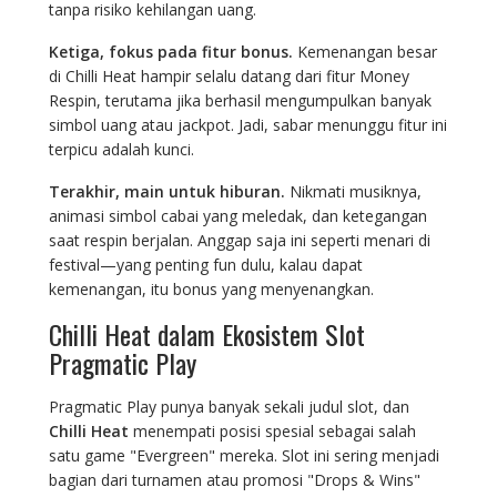
tanpa risiko kehilangan uang.
Ketiga, fokus pada fitur bonus.
Kemenangan besar
di Chilli Heat hampir selalu datang dari fitur Money
Respin, terutama jika berhasil mengumpulkan banyak
simbol uang atau jackpot. Jadi, sabar menunggu fitur ini
terpicu adalah kunci.
Terakhir, main untuk hiburan.
Nikmati musiknya,
animasi simbol cabai yang meledak, dan ketegangan
saat respin berjalan. Anggap saja ini seperti menari di
festival—yang penting fun dulu, kalau dapat
kemenangan, itu bonus yang menyenangkan.
Chilli Heat dalam Ekosistem Slot
Pragmatic Play
Pragmatic Play punya banyak sekali judul slot, dan
Chilli Heat
menempati posisi spesial sebagai salah
satu game "Evergreen" mereka. Slot ini sering menjadi
bagian dari turnamen atau promosi "Drops & Wins"