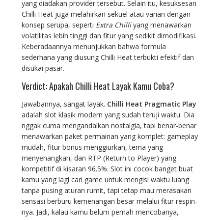
yang diadakan provider tersebut. Selain itu, kesuksesan
Chilli Heat juga melahirkan sekuel atau varian dengan
konsep serupa, seperti
Extra Chilli
yang menawarkan
volatilitas lebih tinggi dan fitur yang sedikit dimodifikasi.
Keberadaannya menunjukkan bahwa formula
sederhana yang diusung Chilli Heat terbukti efektif dan
disukai pasar.
Verdict: Apakah Chilli Heat Layak Kamu Coba?
Jawabannya, sangat layak.
Chilli Heat Pragmatic Play
adalah slot klasik modern yang sudah teruji waktu. Dia
nggak cuma mengandalkan nostalgia, tapi benar-benar
menawarkan paket permainan yang komplet: gameplay
mudah, fitur bonus menggiurkan, tema yang
menyenangkan, dan RTP (Return to Player) yang
kompetitif di kisaran 96.5%. Slot ini cocok banget buat
kamu yang lagi cari game untuk mengisi waktu luang
tanpa pusing aturan rumit, tapi tetap mau merasakan
sensasi berburu kemenangan besar melalui fitur respin-
nya. Jadi, kalau kamu belum pernah mencobanya,