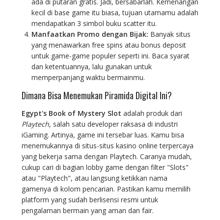
ada di putaran gratis. Jadi, bersabarlah. Kemenangan
kecil di base game itu biasa, tujuan utamamu adalah
mendapatkan 3 simbol buku scatter itu.
Manfaatkan Promo dengan Bijak:
Banyak situs
yang menawarkan free spins atau bonus deposit
untuk game-game populer seperti ini. Baca syarat
dan ketentuannya, lalu gunakan untuk
memperpanjang waktu bermainmu.
Dimana Bisa Menemukan Piramida Digital Ini?
Egypt's Book of Mystery Slot
adalah produk dari
Playtech
, salah satu developer raksasa di industri
iGaming. Artinya, game ini tersebar luas. Kamu bisa
menemukannya di situs-situs kasino online terpercaya
yang bekerja sama dengan Playtech. Caranya mudah,
cukup cari di bagian lobby game dengan filter "Slots"
atau "Playtech", atau langsung ketikkan nama
gamenya di kolom pencarian. Pastikan kamu memilih
platform yang sudah berlisensi resmi untuk
pengalaman bermain yang aman dan fair.