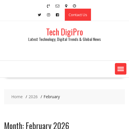
Skip
to
Contact Us
content
Tech DigiPro
Latest Technology, Digital Trends & Global News
Home
2026
February
Month:
February 2026