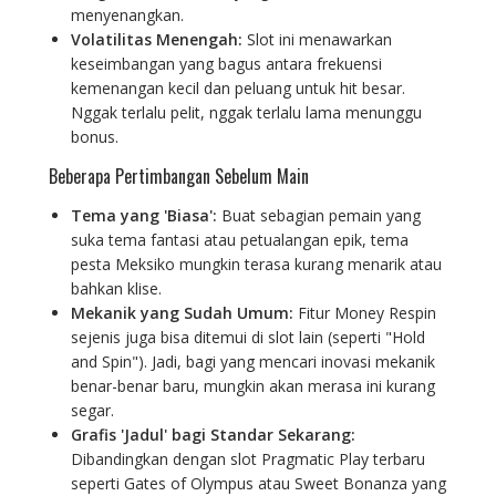
menyenangkan.
Volatilitas Menengah:
Slot ini menawarkan
keseimbangan yang bagus antara frekuensi
kemenangan kecil dan peluang untuk hit besar.
Nggak terlalu pelit, nggak terlalu lama menunggu
bonus.
Beberapa Pertimbangan Sebelum Main
Tema yang 'Biasa':
Buat sebagian pemain yang
suka tema fantasi atau petualangan epik, tema
pesta Meksiko mungkin terasa kurang menarik atau
bahkan klise.
Mekanik yang Sudah Umum:
Fitur Money Respin
sejenis juga bisa ditemui di slot lain (seperti "Hold
and Spin"). Jadi, bagi yang mencari inovasi mekanik
benar-benar baru, mungkin akan merasa ini kurang
segar.
Grafis 'Jadul' bagi Standar Sekarang:
Dibandingkan dengan slot Pragmatic Play terbaru
seperti Gates of Olympus atau Sweet Bonanza yang