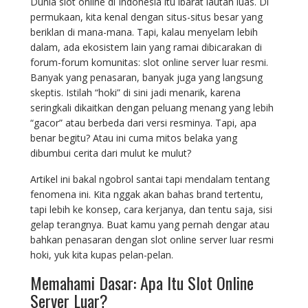
Dunia slot online di Indonesia itu ibarat lautan luas. Di
permukaan, kita kenal dengan situs-situs besar yang
beriklan di mana-mana. Tapi, kalau menyelam lebih
dalam, ada ekosistem lain yang ramai dibicarakan di
forum-forum komunitas: slot online server luar resmi.
Banyak yang penasaran, banyak juga yang langsung
skeptis. Istilah “hoki” di sini jadi menarik, karena
seringkali dikaitkan dengan peluang menang yang lebih
“gacor” atau berbeda dari versi resminya. Tapi, apa
benar begitu? Atau ini cuma mitos belaka yang
dibumbui cerita dari mulut ke mulut?
Artikel ini bakal ngobrol santai tapi mendalam tentang
fenomena ini. Kita nggak akan bahas brand tertentu,
tapi lebih ke konsep, cara kerjanya, dan tentu saja, sisi
gelap terangnya. Buat kamu yang pernah dengar atau
bahkan penasaran dengan slot online server luar resmi
hoki, yuk kita kupas pelan-pelan.
Memahami Dasar: Apa Itu Slot Online
Server Luar?