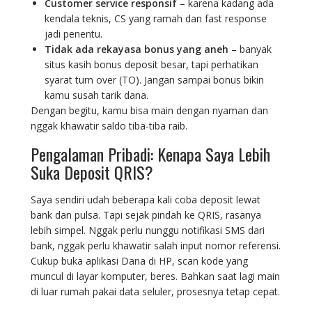
Customer service responsif
– karena kadang ada
kendala teknis, CS yang ramah dan fast response
jadi penentu.
Tidak ada rekayasa bonus yang aneh
– banyak
situs kasih bonus deposit besar, tapi perhatikan
syarat turn over (TO). Jangan sampai bonus bikin
kamu susah tarik dana.
Dengan begitu, kamu bisa main dengan nyaman dan
nggak khawatir saldo tiba-tiba raib.
Pengalaman Pribadi: Kenapa Saya Lebih
Suka Deposit QRIS?
Saya sendiri udah beberapa kali coba deposit lewat
bank dan pulsa. Tapi sejak pindah ke QRIS, rasanya
lebih simpel. Nggak perlu nunggu notifikasi SMS dari
bank, nggak perlu khawatir salah input nomor referensi.
Cukup buka aplikasi Dana di HP, scan kode yang
muncul di layar komputer, beres. Bahkan saat lagi main
di luar rumah pakai data seluler, prosesnya tetap cepat.