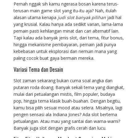
Pernah nggak sih kamu ngerasa bosan karena terus-
terusan main game slot yang itu-itu aja? Nah, itulah
alasan utama kenapa
judi slot banyak pilihan
jadi hal
yang krusial. Kalau hanya ada sedikit varian, lama-lama
pemain pasti kehilangan minat dan cari alternatif lain.
Tapi kalau ada banyak jenis slot, dari tema, fitur bonus,
hingga mekanisme pembayaran, pemain jadi punya
kebebasan untuk eksplorasi dan nemuin mana yang
paling cocok buat gaya bermain mereka.
Variasi Tema dan Desain
Slot zaman sekarang bukan cuma soal angka dan
putaran roda doang. Banyak sekali tema yang diangkat,
mulai dari petualangan mistis, film populer, budaya
pop, hingga tema klasik buah-buahan. Dengan begitu,
kamu bisa pilih sesuai mood atau selera. Misalnya, lagi
pengen sensasi ala Indiana Jones? Ada slot bertema
petualangan. Atau mau yang santai dan warna-warni?
Banyak juga slot dengan grafis cerah dan lucu.