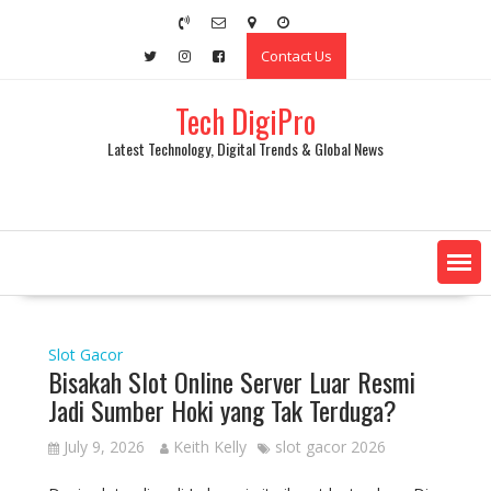
Skip
to
Contact Us
content
Tech DigiPro
Latest Technology, Digital Trends & Global News
Slot Gacor
Bisakah Slot Online Server Luar Resmi
Jadi Sumber Hoki yang Tak Terduga?
July 9, 2026
Keith Kelly
slot gacor 2026