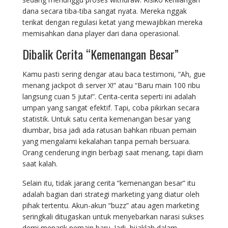
dana secara tiba-tiba sangat nyata. Mereka nggak
terikat dengan regulasi ketat yang mewajibkan mereka
memisahkan dana player dari dana operasional.
Dibalik Cerita “Kemenangan Besar”
Kamu pasti sering dengar atau baca testimoni, “Ah, gue
menang jackpot di server X!” atau “Baru main 100 ribu
langsung cuan 5 juta!”. Cerita-cerita seperti ini adalah
umpan yang sangat efektif. Tapi, coba pikirkan secara
statistik. Untuk satu cerita kemenangan besar yang
diumbar, bisa jadi ada ratusan bahkan ribuan pemain
yang mengalami kekalahan tanpa pernah bersuara.
Orang cenderung ingin berbagi saat menang, tapi diam
saat kalah.
Selain itu, tidak jarang cerita “kemenangan besar” itu
adalah bagian dari strategi marketing yang diatur oleh
pihak tertentu. Akun-akun “buzz” atau agen marketing
seringkali ditugaskan untuk menyebarkan narasi sukses
demi menarik pemain baru. Jadi, bijaklah dalam