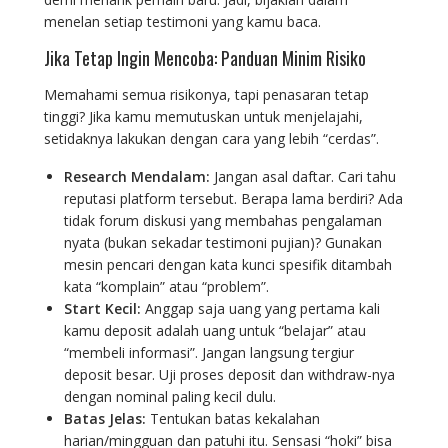
menelan setiap testimoni yang kamu baca.
Jika Tetap Ingin Mencoba: Panduan Minim Risiko
Memahami semua risikonya, tapi penasaran tetap
tinggi? Jika kamu memutuskan untuk menjelajahi,
setidaknya lakukan dengan cara yang lebih “cerdas”.
Research Mendalam:
Jangan asal daftar. Cari tahu
reputasi platform tersebut. Berapa lama berdiri? Ada
tidak forum diskusi yang membahas pengalaman
nyata (bukan sekadar testimoni pujian)? Gunakan
mesin pencari dengan kata kunci spesifik ditambah
kata “komplain” atau “problem”.
Start Kecil:
Anggap saja uang yang pertama kali
kamu deposit adalah uang untuk “belajar” atau
“membeli informasi”. Jangan langsung tergiur
deposit besar. Uji proses deposit dan withdraw-nya
dengan nominal paling kecil dulu.
Batas Jelas:
Tentukan batas kekalahan
harian/mingguan dan patuhi itu. Sensasi “hoki” bisa