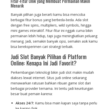
Fitur-Fitur Unik yang Membuat Permainan Makin
Menarik
Banyak pilihan juga berarti kamu bisa mencoba
berbagai fitur bonus yang berbeda-beda. Ada slot
dengan free spins, multipliers, wild symbols, hingga
mini games interaktif. Fitur-fitur ini nggak cuma bikin
permainan lebih hidup, tapi juga meningkatkan peluang
menang. Jadi, semakin banyak opsi, semakin asik kamu
bisa bereksperimen cari strategi terbaik.
Judi Slot Banyak Pilihan di Platform
Online: Kenapa Ini Jadi Favorit?
Perkembangan teknologi bikin judi slot makin mudah
diakses lewat internet. Situs judi online sekarang
menawarkan ratusan bahkan ribuan game slot dari
berbagai provider ternama. Ini tentu jadi keuntungan
besar buat pemain karena:
Akses 24/7:
Kamu bisa main kapan saja tanpa perlu
ke kasino fisik.