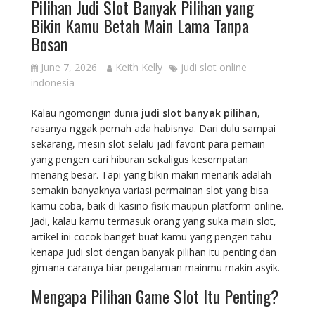
Pilihan Judi Slot Banyak Pilihan yang
Bikin Kamu Betah Main Lama Tanpa
Bosan
June 7, 2026
Keith Kelly
judi slot online
indonesia
Kalau ngomongin dunia
judi slot banyak pilihan
,
rasanya nggak pernah ada habisnya. Dari dulu sampai
sekarang, mesin slot selalu jadi favorit para pemain
yang pengen cari hiburan sekaligus kesempatan
menang besar. Tapi yang bikin makin menarik adalah
semakin banyaknya variasi permainan slot yang bisa
kamu coba, baik di kasino fisik maupun platform online.
Jadi, kalau kamu termasuk orang yang suka main slot,
artikel ini cocok banget buat kamu yang pengen tahu
kenapa judi slot dengan banyak pilihan itu penting dan
gimana caranya biar pengalaman mainmu makin asyik.
Mengapa Pilihan Game Slot Itu Penting?