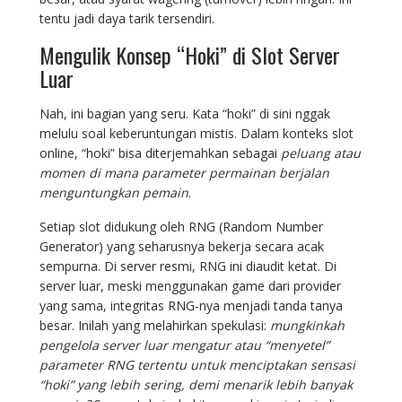
tentu jadi daya tarik tersendiri.
Mengulik Konsep “Hoki” di Slot Server
Luar
Nah, ini bagian yang seru. Kata “hoki” di sini nggak
melulu soal keberuntungan mistis. Dalam konteks slot
online, “hoki” bisa diterjemahkan sebagai
peluang atau
momen di mana parameter permainan berjalan
menguntungkan pemain
.
Setiap slot didukung oleh RNG (Random Number
Generator) yang seharusnya bekerja secara acak
sempurna. Di server resmi, RNG ini diaudit ketat. Di
server luar, meski menggunakan game dari provider
yang sama, integritas RNG-nya menjadi tanda tanya
besar. Inilah yang melahirkan spekulasi:
mungkinkah
pengelola server luar mengatur atau “menyetel”
parameter RNG tertentu untuk menciptakan sensasi
“hoki” yang lebih sering, demi menarik lebih banyak