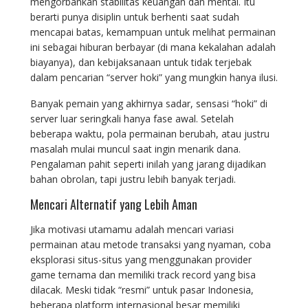
mengorbankan stabilitas keuangan dan mental. Itu
berarti punya disiplin untuk berhenti saat sudah
mencapai batas, kemampuan untuk melihat permainan
ini sebagai hiburan berbayar (di mana kekalahan adalah
biayanya), dan kebijaksanaan untuk tidak terjebak
dalam pencarian “server hoki” yang mungkin hanya ilusi.
Banyak pemain yang akhirnya sadar, sensasi “hoki” di
server luar seringkali hanya fase awal. Setelah
beberapa waktu, pola permainan berubah, atau justru
masalah mulai muncul saat ingin menarik dana.
Pengalaman pahit seperti inilah yang jarang dijadikan
bahan obrolan, tapi justru lebih banyak terjadi.
Mencari Alternatif yang Lebih Aman
Jika motivasi utamamu adalah mencari variasi
permainan atau metode transaksi yang nyaman, coba
eksplorasi situs-situs yang menggunakan provider
game ternama dan memiliki track record yang bisa
dilacak. Meski tidak “resmi” untuk pasar Indonesia,
beberapa platform internasional besar memiliki