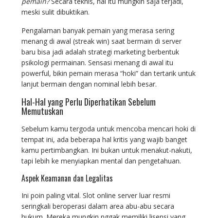
pemain?
Secara teknis, hal itu mungkin saja terjadi,
meski sulit dibuktikan.
Pengalaman banyak pemain yang merasa sering
menang di awal (streak win) saat bermain di server
baru bisa jadi adalah strategi marketing berbentuk
psikologi permainan. Sensasi menang di awal itu
powerful, bikin pemain merasa “hoki” dan tertarik untuk
lanjut bermain dengan nominal lebih besar.
Hal-Hal yang Perlu Diperhatikan Sebelum
Memutuskan
Sebelum kamu tergoda untuk mencoba mencari hoki di
tempat ini, ada beberapa hal kritis yang wajib banget
kamu pertimbangkan. Ini bukan untuk menakut-nakuti,
tapi lebih ke menyiapkan mental dan pengetahuan.
Aspek Keamanan dan Legalitas
Ini poin paling vital. Slot online server luar resmi
seringkali beroperasi dalam area abu-abu secara
hukum. Mereka mungkin nggak memiliki lisensi yang