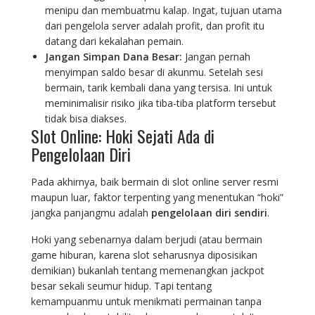
menipu dan membuatmu kalap. Ingat, tujuan utama
dari pengelola server adalah profit, dan profit itu
datang dari kekalahan pemain.
Jangan Simpan Dana Besar:
Jangan pernah
menyimpan saldo besar di akunmu. Setelah sesi
bermain, tarik kembali dana yang tersisa. Ini untuk
meminimalisir risiko jika tiba-tiba platform tersebut
tidak bisa diakses.
Slot Online: Hoki Sejati Ada di
Pengelolaan Diri
Pada akhirnya, baik bermain di slot online server resmi
maupun luar, faktor terpenting yang menentukan “hoki”
jangka panjangmu adalah
pengelolaan diri sendiri
.
Hoki yang sebenarnya dalam berjudi (atau bermain
game hiburan, karena slot seharusnya diposisikan
demikian) bukanlah tentang memenangkan jackpot
besar sekali seumur hidup. Tapi tentang
kemampuanmu untuk menikmati permainan tanpa