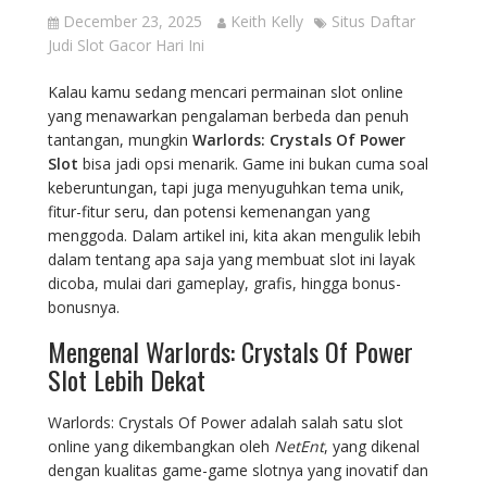
December 23, 2025
Keith Kelly
Situs Daftar
Judi Slot Gacor Hari Ini
Kalau kamu sedang mencari permainan slot online
yang menawarkan pengalaman berbeda dan penuh
tantangan, mungkin
Warlords: Crystals Of Power
Slot
bisa jadi opsi menarik. Game ini bukan cuma soal
keberuntungan, tapi juga menyuguhkan tema unik,
fitur-fitur seru, dan potensi kemenangan yang
menggoda. Dalam artikel ini, kita akan mengulik lebih
dalam tentang apa saja yang membuat slot ini layak
dicoba, mulai dari gameplay, grafis, hingga bonus-
bonusnya.
Mengenal Warlords: Crystals Of Power
Slot Lebih Dekat
Warlords: Crystals Of Power adalah salah satu slot
online yang dikembangkan oleh
NetEnt
, yang dikenal
dengan kualitas game-game slotnya yang inovatif dan