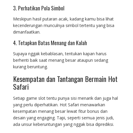
3. Perhatikan Pola Simbol
Meskipun hasil putaran acak, kadang kamu bisa lihat
kecenderungan munculnya simbol tertentu yang bisa
dimanfaatkan.
4. Tetapkan Batas Menang dan Kalah
Supaya nggak kebablasan, tentukan kapan harus
berhenti baik saat menang besar ataupun sedang
kurang beruntung.
Kesempatan dan Tantangan Bermain Hot
Safari
Setiap game slot tentu punya sisi menarik dan juga hal
yang perlu diperhatikan. Hot Safari menawarkan
kesempatan menang besar lewat fitur bonus dan
desain yang engaging. Tapi, seperti semua jenis judi,
ada unsur keberuntungan yang nggak bisa diprediksi.