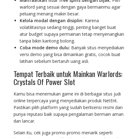
Manfaatkan fitur free spins dengan bijak:
Pilih
warlord yang sesuai dengan gaya bermainmu agar
peluang menang makin besar.
Kelola modal dengan disiplin:
Karena
volatilitasnya sedang-tinggi, penting banget buat
atur budget supaya permainan tetap menyenangkan
tanpa bikin kantong bolong.
Coba mode demo dulu:
Banyak situs menyediakan
versi demo yang bisa dimainkan gratis, cocok buat
latihan sebelum bertaruh uang asli.
Tempat Terbaik untuk Mainkan Warlords:
Crystals Of Power Slot
Kamu bisa menemukan game ini di berbagai situs judi
online terpercaya yang menyediakan produk NetEnt.
Pastikan pilih platform yang sudah berlisensi resmi dan
punya reputasi baik supaya pengalaman bermain aman
dan lancar.
Selain itu, cek juga promo-promo menarik seperti