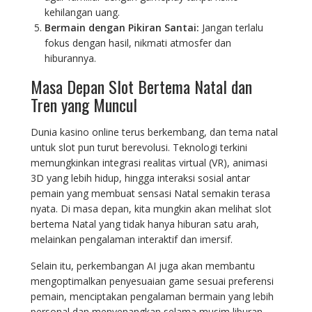
kehilangan uang.
Bermain dengan Pikiran Santai:
Jangan terlalu
fokus dengan hasil, nikmati atmosfer dan
hiburannya.
Masa Depan Slot Bertema Natal dan
Tren yang Muncul
Dunia kasino online terus berkembang, dan tema natal
untuk slot pun turut berevolusi. Teknologi terkini
memungkinkan integrasi realitas virtual (VR), animasi
3D yang lebih hidup, hingga interaksi sosial antar
pemain yang membuat sensasi Natal semakin terasa
nyata. Di masa depan, kita mungkin akan melihat slot
bertema Natal yang tidak hanya hiburan satu arah,
melainkan pengalaman interaktif dan imersif.
Selain itu, perkembangan AI juga akan membantu
mengoptimalkan penyesuaian game sesuai preferensi
pemain, menciptakan pengalaman bermain yang lebih
personal dan menyenangkan selama musim liburan.