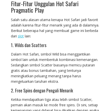
Fitur-Fitur Unggulan Hot Safari
Pragmatic Play
Salah satu alasan utama kenapa Hot Safari jadi favorit
adalah karena fitur-fitur menarik yang ada di dalamnya.
Berikut beberapa hal yang membuat game ini berbeda
dari
slot
lain:
1. Wilds dan Scatters
Dalam Hot Safari, simbol Wild bisa menggantikan
simbol lain untuk membentuk kombinasi kemenangan.
Sedangkan simbol Scatter biasanya memicu putaran
gratis atau bonus tambahan, yang tentunya
meningkatkan peluang menang tanpa harus
mengeluarkan taruhan ekstra.
2. Free Spins dengan Pengali Menarik
Ketika mendapatkan tiga atau lebih simbol Scatter,
pemain akan masuk ke mode free spins. Di sini, setiap
kemenangan yang didapat bisa dikalikan dengan angka