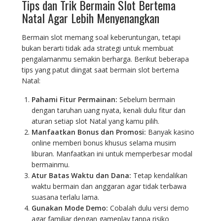
Tips dan Trik Bermain Slot Bertema
Natal Agar Lebih Menyenangkan
Bermain slot memang soal keberuntungan, tetapi
bukan berarti tidak ada strategi untuk membuat
pengalamanmu semakin berharga. Berikut beberapa
tips yang patut diingat saat bermain slot bertema
Natal:
Pahami Fitur Permainan:
Sebelum bermain
dengan taruhan uang nyata, kenali dulu fitur dan
aturan setiap slot Natal yang kamu pilih.
Manfaatkan Bonus dan Promosi:
Banyak kasino
online memberi bonus khusus selama musim
liburan. Manfaatkan ini untuk memperbesar modal
bermainmu.
Atur Batas Waktu dan Dana:
Tetap kendalikan
waktu bermain dan anggaran agar tidak terbawa
suasana terlalu lama.
Gunakan Mode Demo:
Cobalah dulu versi demo
agar familiar dengan gameplay tanpa risiko