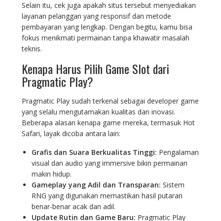
Selain itu, cek juga apakah situs tersebut menyediakan
layanan pelanggan yang responsif dan metode
pembayaran yang lengkap. Dengan begitu, kamu bisa
fokus menikmati permainan tanpa khawatir masalah
teknis.
Kenapa Harus Pilih Game Slot dari
Pragmatic Play?
Pragmatic Play sudah terkenal sebagai developer game
yang selalu mengutamakan kualitas dan inovasi.
Beberapa alasan kenapa game mereka, termasuk Hot
Safari, layak dicoba antara lain:
Grafis dan Suara Berkualitas Tinggi:
Pengalaman
visual dan audio yang immersive bikin permainan
makin hidup.
Gameplay yang Adil dan Transparan:
Sistem
RNG yang digunakan memastikan hasil putaran
benar-benar acak dan adil.
Update Rutin dan Game Baru:
Pragmatic Play