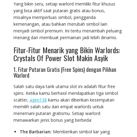
Yang bikin seru, setiap warlord memiliki fitur khusus
yang bisa aktif saat putaran gratis atau bonus,
misalnya memperluas simbol, pengganda
kemenangan, atau bahkan merubah simbol lain
menjadi simbol premium. Ini tentu menambah peluang
menang dan membuat permainan jadi lebih dinamis.
Fitur-Fitur Menarik yang Bikin Warlords:
Crystals Of Power Slot Makin Asyik
1. Fitur Putaran Gratis (Free Spins) dengan Pilihan
Warlord
Salah satu daya tarik utama slot ini adalah fitur free
spins. Ketika kamu berhasil mendapatkan tiga simbol
scatter,
agen138
kamu akan diberikan kesempatan
memilih salah satu dari empat warlords untuk
menemani putaran gratismu. Setiap warlord
menawarkan jenis bonus yang berbeda:
The Barbarian:
Memberikan simbol liar yang