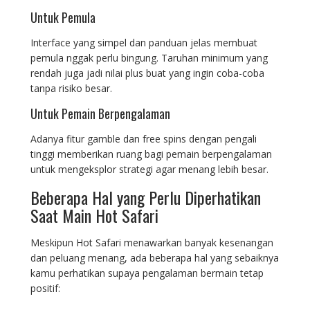
Untuk Pemula
Interface yang simpel dan panduan jelas membuat
pemula nggak perlu bingung. Taruhan minimum yang
rendah juga jadi nilai plus buat yang ingin coba-coba
tanpa risiko besar.
Untuk Pemain Berpengalaman
Adanya fitur gamble dan free spins dengan pengali
tinggi memberikan ruang bagi pemain berpengalaman
untuk mengeksplor strategi agar menang lebih besar.
Beberapa Hal yang Perlu Diperhatikan
Saat Main Hot Safari
Meskipun Hot Safari menawarkan banyak kesenangan
dan peluang menang, ada beberapa hal yang sebaiknya
kamu perhatikan supaya pengalaman bermain tetap
positif: