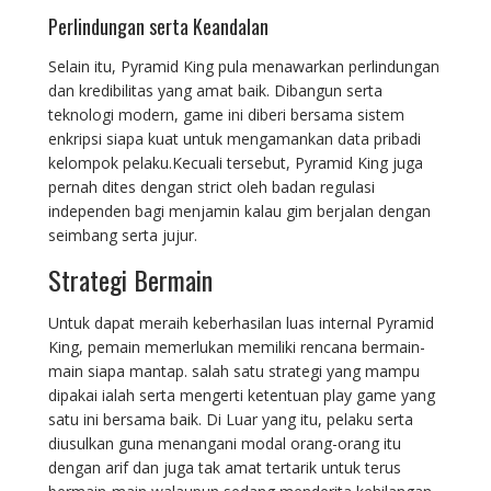
Perlindungan serta Keandalan
Selain itu, Pyramid King pula menawarkan perlindungan
dan kredibilitas yang amat baik. Dibangun serta
teknologi modern, game ini diberi bersama sistem
enkripsi siapa kuat untuk mengamankan data pribadi
kelompok pelaku.Kecuali tersebut, Pyramid King juga
pernah dites dengan strict oleh badan regulasi
independen bagi menjamin kalau gim berjalan dengan
seimbang serta jujur.
Strategi Bermain
Untuk dapat meraih keberhasilan luas internal Pyramid
King, pemain memerlukan memiliki rencana bermain-
main siapa mantap. salah satu strategi yang mampu
dipakai ialah serta mengerti ketentuan play game yang
satu ini bersama baik. Di Luar yang itu, pelaku serta
diusulkan guna menangani modal orang-orang itu
dengan arif dan juga tak amat tertarik untuk terus