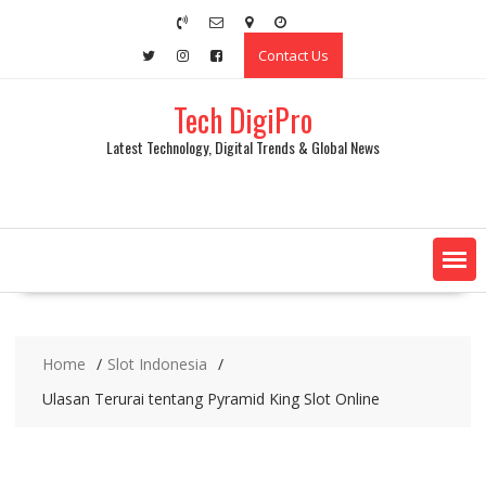
Skip
to
Contact Us
content
Tech DigiPro
Latest Technology, Digital Trends & Global News
Home
Slot Indonesia
Ulasan Terurai tentang Pyramid King Slot Online