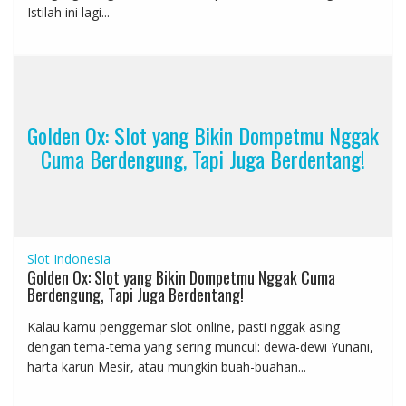
Istilah ini lagi...
Golden Ox: Slot yang Bikin Dompetmu Nggak
Cuma Berdengung, Tapi Juga Berdentang!
Slot Indonesia
Golden Ox: Slot yang Bikin Dompetmu Nggak Cuma
Berdengung, Tapi Juga Berdentang!
Kalau kamu penggemar slot online, pasti nggak asing
dengan tema-tema yang sering muncul: dewa-dewi Yunani,
harta karun Mesir, atau mungkin buah-buahan...