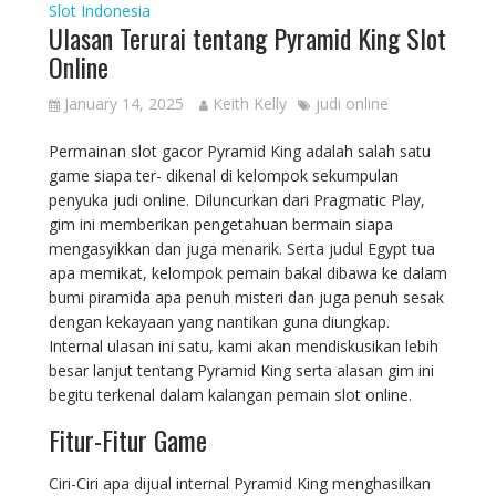
Slot Indonesia
Ulasan Terurai tentang Pyramid King Slot
Online
January 14, 2025
Keith Kelly
judi online
Permainan slot gacor Pyramid King adalah salah satu
game siapa ter- dikenal di kelompok sekumpulan
penyuka judi online. Diluncurkan dari Pragmatic Play,
gim ini memberikan pengetahuan bermain siapa
mengasyikkan dan juga menarik. Serta judul Egypt tua
apa memikat, kelompok pemain bakal dibawa ke dalam
bumi piramida apa penuh misteri dan juga penuh sesak
dengan kekayaan yang nantikan guna diungkap.
Internal ulasan ini satu, kami akan mendiskusikan lebih
besar lanjut tentang Pyramid King serta alasan gim ini
begitu terkenal dalam kalangan pemain slot online.
Fitur-Fitur Game
Ciri-Ciri apa dijual internal Pyramid King menghasilkan