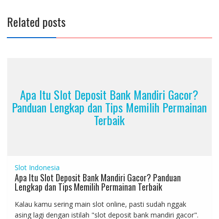
Related posts
Apa Itu Slot Deposit Bank Mandiri Gacor?
Panduan Lengkap dan Tips Memilih Permainan
Terbaik
Slot Indonesia
Apa Itu Slot Deposit Bank Mandiri Gacor? Panduan
Lengkap dan Tips Memilih Permainan Terbaik
Kalau kamu sering main slot online, pasti sudah nggak
asing lagi dengan istilah "slot deposit bank mandiri gacor".