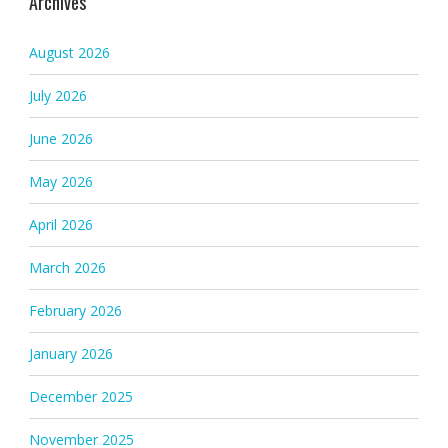
Archives
August 2026
July 2026
June 2026
May 2026
April 2026
March 2026
February 2026
January 2026
December 2025
November 2025