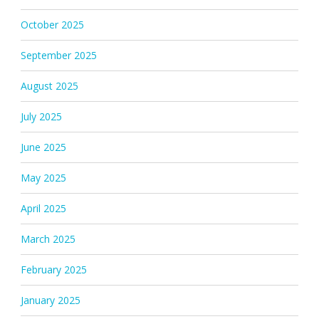
October 2025
September 2025
August 2025
July 2025
June 2025
May 2025
April 2025
March 2025
February 2025
January 2025