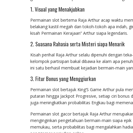
1. Visual yang Menakjubkan
Permainan slot bertema Raja Arthur acap waktu memil
belakang kastil megah dan tokoh-tokoh apa indah, gi
kisah Permainan Kerajaan” Arthur siapa legendaris.
2. Suasana Rahasia serta Misteri siapa Menarik
Kisah perihal Raja Arthur selalu dipenuhi dengan tek
kelompok partisipan bakal dibawa ke alam apa penu
ini satu berhasil membuat kejadian bermain-main yan
3. Fitur Bonus yang Menggiurkan
Permainan slot bertajuk King’S Game Arthur pula me
putaran hingga Jackpot Progresive, setiap ciri bonus
juga meningkatkan probabilitas Engkau bagi memena
Permainan slot gacor bertajuk Raja Arthur merupakan 
menginginkan pengetahuan bermain-main siapa epik
memukau, serta probabilitas bagi mengalahkan hadiah 