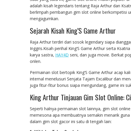
adalah kisah legendaris tentang Raja Arthur dan Ksat
berlimpah pembangun gim slot online berkompetisi 
mengagumkan.
Sejarah Kisah King’S Game Arthur
Raja Arthur terdiri dari sosok legendary siapa diangg
Inggris.Kisah perihal King’S Game Arthur serta Ksatr
karya sastra,
HAY4D
seni, dan juga movie. Berkat popu
onlen.
Permainan slot bertopik King’S Game Arthur acap ka
internal menelusuri Senjata Tajam Excalibur dan 
juga fitur-fitur bonus siapa mengundang, game ini suk
King Arthur Tinjauan Gim Slot Online: Ci
Seperti halnya permainan slot lainnya, gim slot onlin
memesona apa membuatnya semakin menarik guna di
dalam gim slot gacor ini satu di tengah lain: