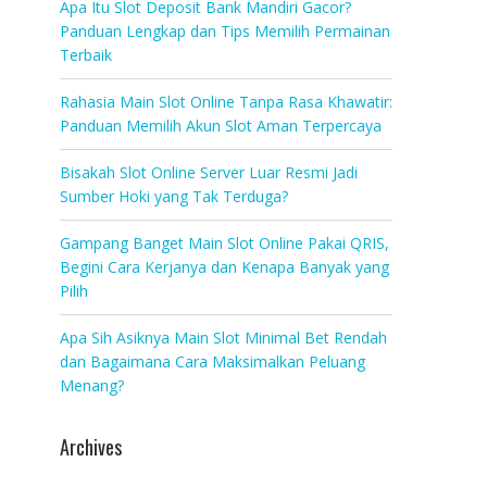
Apa Itu Slot Deposit Bank Mandiri Gacor?
Panduan Lengkap dan Tips Memilih Permainan
Terbaik
Rahasia Main Slot Online Tanpa Rasa Khawatir:
Panduan Memilih Akun Slot Aman Terpercaya
Bisakah Slot Online Server Luar Resmi Jadi
Sumber Hoki yang Tak Terduga?
Gampang Banget Main Slot Online Pakai QRIS,
Begini Cara Kerjanya dan Kenapa Banyak yang
Pilih
Apa Sih Asiknya Main Slot Minimal Bet Rendah
dan Bagaimana Cara Maksimalkan Peluang
Menang?
Archives