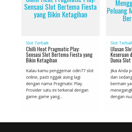
Mengg
Sensasi Slot Bertema Fiesta
Peluang M
yang Bikin Ketagihan
Ber
Slot Terbaik
Slot Terbai
Chilli Heat Pragmatic Play:
Ulasan Slo
Sensasi Slot Bertema Fiesta yang
Keseruan 
Bikin Ketagihan
Dunia Slot
Kalau kamu penggemar odin77 slot
Jika Anda 
online, pasti nggak asing lagi
dan sedan
dengan nama Pragmatic Play.
bermain ya
Provider satu ini terkenal dengan
menegangka
game-game yang...
dengan nua