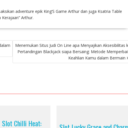
saksikan adventure epik King’S Game Arthur dan juga Ksatria Table
Kerajaan” Arthur.
dalam
Menemukan Situs Judi On Line apa Menyajikan Aksesibilitas 
Pertandingan Blackjack siapa Bersaing: Metode Memperbai
Keahlian Kamu dalam Bermain
 Slot Chilli Heat:
Slot Lucky Grace and Char