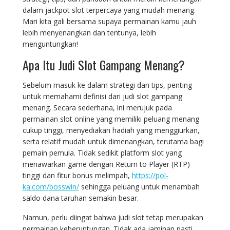
dalam jackpot slot terpercaya yang mudah menang.
Mari kita gali bersama supaya permainan kamu jauh
lebih menyenangkan dan tentunya, lebih
menguntungkan!
Apa Itu Judi Slot Gampang Menang?
Sebelum masuk ke dalam strategi dan tips, penting
untuk memahami definisi dari judi slot gampang
menang. Secara sederhana, ini merujuk pada
permainan slot online yang memiliki peluang menang
cukup tinggi, menyediakan hadiah yang menggiurkan,
serta relatif mudah untuk dimenangkan, terutama bagi
pemain pemula. Tidak sedikit platform slot yang
menawarkan game dengan Return to Player (RTP)
tinggi dan fitur bonus melimpah,
https://pol-
ka.com/bosswin/
sehingga peluang untuk menambah
saldo dana taruhan semakin besar.
Namun, perlu diingat bahwa judi slot tetap merupakan
permainan keberuntungan. Tidak ada jaminan pasti,