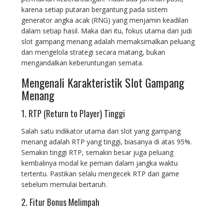
karena setiap putaran bergantung pada sistem
generator angka acak (RNG) yang menjamin keadilan
dalam setiap hasil. Maka dari itu, fokus utama dari judi
slot gampang menang adalah memaksimalkan peluang
dan mengelola strategi secara matang, bukan
mengandalkan keberuntungan semata.
Mengenali Karakteristik Slot Gampang
Menang
1. RTP (Return to Player) Tinggi
Salah satu indikator utama dari slot yang gampang
menang adalah RTP yang tinggi, biasanya di atas 95%.
Semakin tinggi RTP, semakin besar juga peluang
kembalinya modal ke pemain dalam jangka waktu
tertentu. Pastikan selalu mengecek RTP dari game
sebelum memulai bertaruh.
2. Fitur Bonus Melimpah