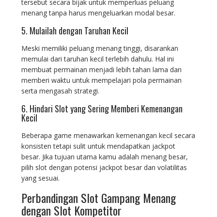
tersebut secara bijak untuk memperluas peluang
menang tanpa harus mengeluarkan modal besar.
5. Mulailah dengan Taruhan Kecil
Meski memiliki peluang menang tinggi, disarankan
memulai dari taruhan kecil terlebih dahulu. Hal ini
membuat permainan menjadi lebih tahan lama dan
memberi waktu untuk mempelajari pola permainan
serta mengasah strategi.
6. Hindari Slot yang Sering Memberi Kemenangan
Kecil
Beberapa game menawarkan kemenangan kecil secara
konsisten tetapi sulit untuk mendapatkan jackpot
besar. Jika tujuan utama kamu adalah menang besar,
pilih slot dengan potensi jackpot besar dan volatilitas
yang sesuai.
Perbandingan Slot Gampang Menang
dengan Slot Kompetitor