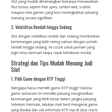
Slot yang mudah dimenangkan biasanya menawarkan
fitur bonus seperti free spins, simbol wild, scatter,
maupun mini-games yang bisa meningkatkan peluang
menang secara signifikan.
3. Volatilitas Rendah hingga Sedang
Slot dengan volatilitas rendah dan sedang memberikan
kemenangan yang lebih sering namun dengan jumlah
rendah hingga sedang. Ini cocok untuk pemain yang
ingin terus bermain tanpa cepat kehabisan modal.
Strategi dan Tips Mudah Menang Judi
Slot
1. Pilih Game dengan RTP Tinggi
Mengapa harus memilih game RTP tinggi? Karena
game semacam ini memiliki peluang menghasilkan
kemenangan yang lebih besar dalam jangka panjang.
Sebelum memulai, lakukan riset kecil mengenai game
yang disukai dan cek informasi RTP-nya di situs resmi