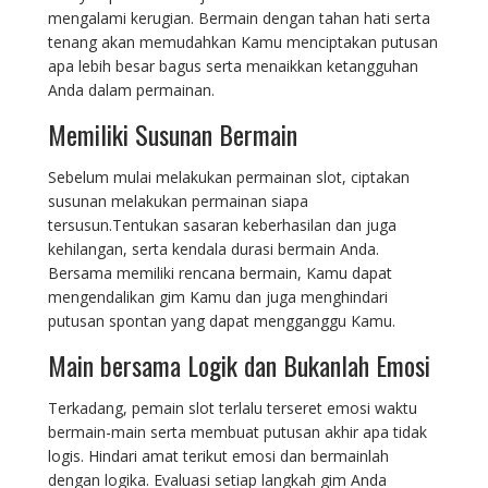
mengalami kerugian. Bermain dengan tahan hati serta
tenang akan memudahkan Kamu menciptakan putusan
apa lebih besar bagus serta menaikkan ketangguhan
Anda dalam permainan.
Memiliki Susunan Bermain
Sebelum mulai melakukan permainan slot, ciptakan
susunan melakukan permainan siapa
tersusun.Tentukan sasaran keberhasilan dan juga
kehilangan, serta kendala durasi bermain Anda.
Bersama memiliki rencana bermain, Kamu dapat
mengendalikan gim Kamu dan juga menghindari
putusan spontan yang dapat mengganggu Kamu.
Main bersama Logik dan Bukanlah Emosi
Terkadang, pemain slot terlalu terseret emosi waktu
bermain-main serta membuat putusan akhir apa tidak
logis. Hindari amat terikut emosi dan bermainlah
dengan logika. Evaluasi setiap langkah gim Anda