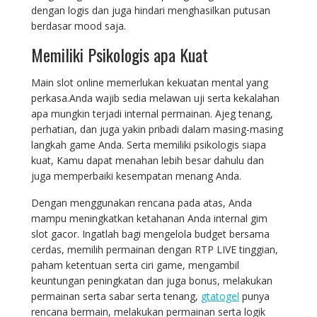
dengan logis dan juga hindari menghasilkan putusan
berdasar mood saja.
Memiliki Psikologis apa Kuat
Main slot online memerlukan kekuatan mental yang
perkasa.Anda wajib sedia melawan uji serta kekalahan
apa mungkin terjadi internal permainan. Ajeg tenang,
perhatian, dan juga yakin pribadi dalam masing-masing
langkah game Anda. Serta memiliki psikologis siapa
kuat, Kamu dapat menahan lebih besar dahulu dan
juga memperbaiki kesempatan menang Anda.
Dengan menggunakan rencana pada atas, Anda
mampu meningkatkan ketahanan Anda internal gim
slot gacor. Ingatlah bagi mengelola budget bersama
cerdas, memilih permainan dengan RTP LIVE tinggian,
paham ketentuan serta ciri game, mengambil
keuntungan peningkatan dan juga bonus, melakukan
permainan serta sabar serta tenang,
gtatogel
punya
rencana bermain, melakukan permainan serta logik