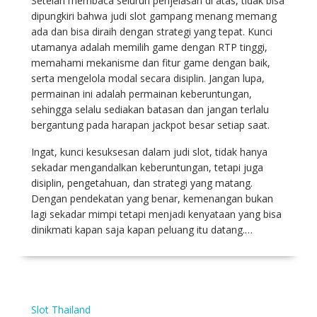
Setelah membaca seluruh penjelasan di atas, tidak bisa
dipungkiri bahwa judi slot gampang menang memang
ada dan bisa diraih dengan strategi yang tepat. Kunci
utamanya adalah memilih game dengan RTP tinggi,
memahami mekanisme dan fitur game dengan baik,
serta mengelola modal secara disiplin. Jangan lupa,
permainan ini adalah permainan keberuntungan,
sehingga selalu sediakan batasan dan jangan terlalu
bergantung pada harapan jackpot besar setiap saat.
Ingat, kunci kesuksesan dalam judi slot, tidak hanya
sekadar mengandalkan keberuntungan, tetapi juga
disiplin, pengetahuan, dan strategi yang matang.
Dengan pendekatan yang benar, kemenangan bukan
lagi sekadar mimpi tetapi menjadi kenyataan yang bisa
dinikmati kapan saja kapan peluang itu datang.…
Slot Thailand