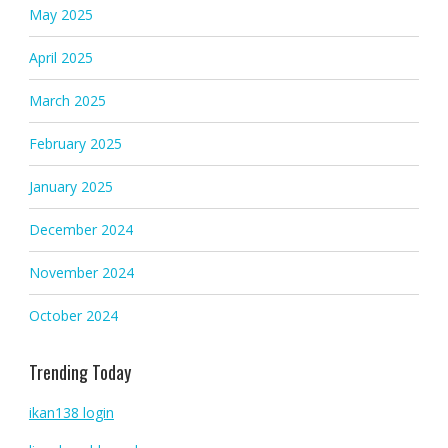
May 2025
April 2025
March 2025
February 2025
January 2025
December 2024
November 2024
October 2024
Trending Today
ikan138 login