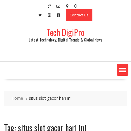
Skip
to
Contact Us
content
Tech DigiPro
Latest Technology, Digital Trends & Global News
Home
situs slot gacor hari ini
Tag:
situs slot gacor hari ini