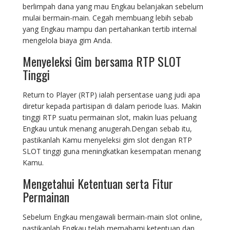
berlimpah dana yang mau Engkau belanjakan sebelum
mulai bermain-main. Cegah membuang lebih sebab
yang Engkau mampu dan pertahankan tertib internal
mengelola biaya gim Anda.
Menyeleksi Gim bersama RTP SLOT
Tinggi
Return to Player (RTP) ialah persentase uang judi apa
diretur kepada partisipan di dalam periode luas. Makin
tinggi RTP suatu permainan slot, makin luas peluang
Engkau untuk menang anugerah.Dengan sebab itu,
pastikanlah Kamu menyeleksi gim slot dengan RTP
SLOT tinggi guna meningkatkan kesempatan menang
Kamu.
Mengetahui Ketentuan serta Fitur
Permainan
Sebelum Engkau mengawali bermain-main slot online,
pastikanlah Engkau telah memahami ketentuan dan