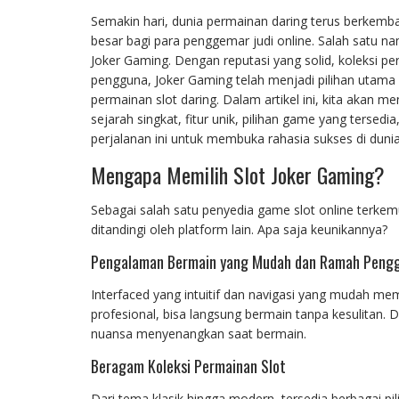
Semakin hari, dunia permainan daring terus berkem
besar bagi para penggemar judi online. Salah satu nam
Joker Gaming. Dengan reputasi yang solid, koleksi
pengguna, Joker Gaming telah menjadi pilihan utama
permainan slot daring. Dalam artikel ini, kita akan m
sejarah singkat, fitur unik, pilihan game yang tersed
perjalanan ini untuk membuka rahasia sukses di dunia
Mengapa Memilih Slot Joker Gaming?
Sebagai salah satu penyedia game slot online terke
ditandingi oleh platform lain. Apa saja keunikannya?
Pengalaman Bermain yang Mudah dan Ramah Peng
Interfaced yang intuitif dan navigasi yang mudah me
profesional, bisa langsung bermain tanpa kesulitan.
nuansa menyenangkan saat bermain.
Beragam Koleksi Permainan Slot
Dari tema klasik hingga modern, tersedia berbagai pi