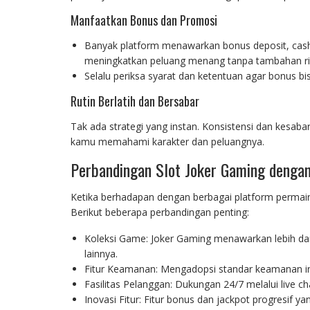
Manfaatkan Bonus dan Promosi
Banyak platform menawarkan bonus deposit, cash
meningkatkan peluang menang tanpa tambahan ri
Selalu periksa syarat dan ketentuan agar bonus bi
Rutin Berlatih dan Bersabar
Tak ada strategi yang instan. Konsistensi dan kesaba
kamu memahami karakter dan peluangnya.
Perbandingan Slot Joker Gaming dengan
Ketika berhadapan dengan berbagai platform permai
Berikut beberapa perbandingan penting:
Koleksi Game: Joker Gaming menawarkan lebih da
lainnya.
Fitur Keamanan: Mengadopsi standar keamanan inte
Fasilitas Pelanggan: Dukungan 24/7 melalui live c
Inovasi Fitur: Fitur bonus dan jackpot progresif