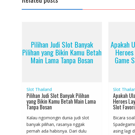
Pilihan Judi Slot Banyak
Apakah U
Pilihan yang Bikin Kamu Betah
Heroes 
Main Lama Tanpa Bosan
Game S
Slot Thailand
Slot Thaila
Pilihan Judi Slot Banyak Pilihan
Apakah Ul
yang Bikin Kamu Betah Main Lama
Heroes Lay
Tanpa Bosan
Slot Favor
Kalau ngomongin dunia judi slot
Bicara soa
banyak pilihan, rasanya nggak
Spadegamin
pernah ada habisnya. Dari dulu
asing lagi