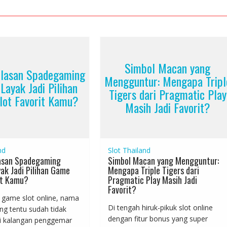
Simbol Macan yang
lasan Spadegaming
Mengguntur: Mengapa Tripl
Layak Jadi Pilihan
Tigers dari Pragmatic Play
lot Favorit Kamu?
Masih Jadi Favorit?
nd
Slot Thailand
asan Spadegaming
Simbol Macan yang Mengguntur:
ak Jadi Pilihan Game
Mengapa Triple Tigers dari
it Kamu?
Pragmatic Play Masih Jadi
Favorit?
l game slot online, nama
Di tengah hiruk-pikuk slot online
g tentu sudah tidak
dengan fitur bonus yang super
 di kalangan penggemar