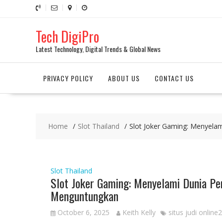
Skip
to
content
Tech DigiPro
Latest Technology, Digital Trends & Global News
PRIVACY POLICY
ABOUT US
CONTACT US
Home
Slot Thailand
Slot Joker Gaming: Menyela
Slot Thailand
Slot Joker Gaming: Menyelami Dunia Pe
Menguntungkan
October 6, 2025
Keith Kelly
situs judi onlin