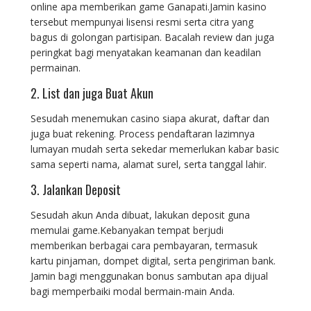
online apa memberikan game Ganapati.Jamin kasino
tersebut mempunyai lisensi resmi serta citra yang
bagus di golongan partisipan. Bacalah review dan juga
peringkat bagi menyatakan keamanan dan keadilan
permainan.
2. List dan juga Buat Akun
Sesudah menemukan casino siapa akurat, daftar dan
juga buat rekening. Process pendaftaran lazimnya
lumayan mudah serta sekedar memerlukan kabar basic
sama seperti nama, alamat surel, serta tanggal lahir.
3. Jalankan Deposit
Sesudah akun Anda dibuat, lakukan deposit guna
memulai game.Kebanyakan tempat berjudi
memberikan berbagai cara pembayaran, termasuk
kartu pinjaman, dompet digital, serta pengiriman bank.
Jamin bagi menggunakan bonus sambutan apa dijual
bagi memperbaiki modal bermain-main Anda.