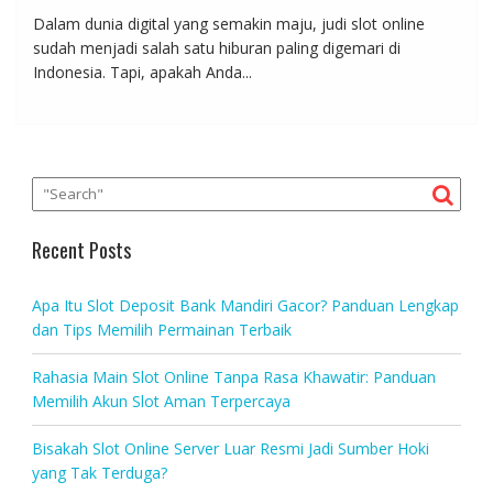
Dalam dunia digital yang semakin maju, judi slot online
sudah menjadi salah satu hiburan paling digemari di
Indonesia. Tapi, apakah Anda...
Recent Posts
Apa Itu Slot Deposit Bank Mandiri Gacor? Panduan Lengkap
dan Tips Memilih Permainan Terbaik
Rahasia Main Slot Online Tanpa Rasa Khawatir: Panduan
Memilih Akun Slot Aman Terpercaya
Bisakah Slot Online Server Luar Resmi Jadi Sumber Hoki
yang Tak Terduga?