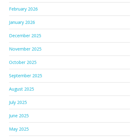
February 2026
January 2026
December 2025
November 2025
October 2025
September 2025
August 2025
July 2025
June 2025
May 2025