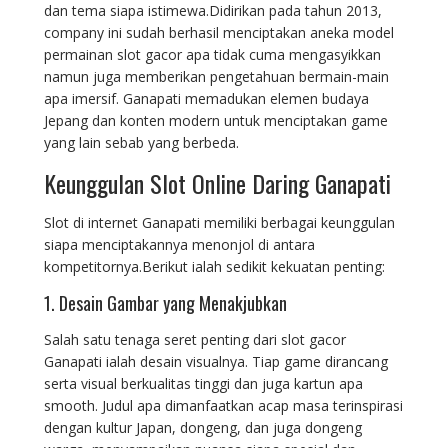
dan tema siapa istimewa.Didirikan pada tahun 2013,
company ini sudah berhasil menciptakan aneka model
permainan slot gacor apa tidak cuma mengasyikkan
namun juga memberikan pengetahuan bermain-main
apa imersif. Ganapati memadukan elemen budaya
Jepang dan konten modern untuk menciptakan game
yang lain sebab yang berbeda.
Keunggulan Slot Online Daring Ganapati
Slot di internet Ganapati memiliki berbagai keunggulan
siapa menciptakannya menonjol di antara
kompetitornya.Berikut ialah sedikit kekuatan penting:
1. Desain Gambar yang Menakjubkan
Salah satu tenaga seret penting dari slot gacor
Ganapati ialah desain visualnya. Tiap game dirancang
serta visual berkualitas tinggi dan juga kartun apa
smooth. Judul apa dimanfaatkan acap masa terinspirasi
dengan kultur Japan, dongeng, dan juga dongeng