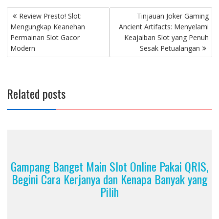
Post
Review Presto! Slot:
Tinjauan Joker Gaming
navigation
Mengungkap Keanehan
Ancient Artifacts: Menyelami
Permainan Slot Gacor
Keajaiban Slot yang Penuh
Modern
Sesak Petualangan
Related posts
Gampang Banget Main Slot Online Pakai QRIS,
Begini Cara Kerjanya dan Kenapa Banyak yang
Pilih