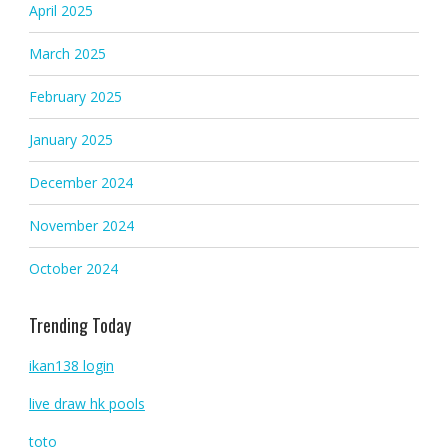
April 2025
March 2025
February 2025
January 2025
December 2024
November 2024
October 2024
Trending Today
ikan138 login
live draw hk pools
toto