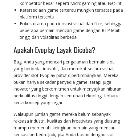
kompetitor besar seperti Microgaming atau NetEnt
Ketersediaan game tertentu mungkin terbatas pada
platform tertentu
Fokus utama pada inovasi visual dan fitur, sehingga
beberapa pemain mencari game dengan RTP lebih
tinggi dan volatilitas berbeda
Apakah Evoplay Layak Dicoba?
Bagi Anda yang mencari pengalaman bermain slot
yang berbeda, inovatif, dan memikat secara visual,
provider slot Evoplay patut dipertimbangkan. Mereka
bukan hanya sekadar penyedia game, tetapi juga
inovator yang berkomitmen untuk menyajikan hiburan
berkualitas tinggi dengan sentuhan teknologi terbaru
serta konsep yang segar.
Walaupun jumlah game mereka belum sebanyak
raksasa industri, kualitas dan kreativitas yang diusung
mampu memenuhi keinginan pemain yang mencari
sensasi berbeda. Jadi, jika Anda bosan dengan slot