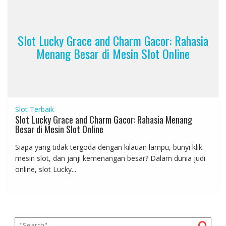
Slot Lucky Grace and Charm Gacor: Rahasia
Menang Besar di Mesin Slot Online
Slot Terbaik
Slot Lucky Grace and Charm Gacor: Rahasia Menang
Besar di Mesin Slot Online
Siapa yang tidak tergoda dengan kilauan lampu, bunyi klik
mesin slot, dan janji kemenangan besar? Dalam dunia judi
online, slot Lucky...