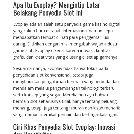
Apa Itu Evoplay? Mengintip Latar
Belakang Penyedia Slot Ini
Evoplay adalah salah satu penyedia game kasino digital
yang cukup baru di ranah internasional namun cepat
mendapatkan tempat di hati para penggemar judi
daring. Didirikan dengan misi mengubah wajah industri
game slot, Evoplay dikenal karena inovasi, kualitas
grafis, dan kreativitas yang diusung di setiap gamenya.
Sesuai namanya, Evoplay tidak hanya fokus pada
penyediaan slot konvensional, tetapi juga
menghadirkan pengalaman bermain yang berbeda dan
mendalam melalui pengembangan teknologi terbaru
serta konsep yang segar. Mereka percaya bahwa
bermain slot seharusnya tidak hanya tentang peluang
menang, tetapi juga tentang hiburan dan kisah menarik
yang mampu memikat pemain dari berbagai kalangan.
Ciri Khas Penyedia Slot Evoplay: Inovasi