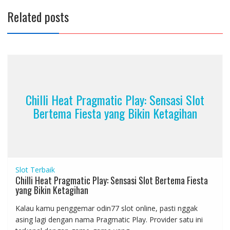
Related posts
Chilli Heat Pragmatic Play: Sensasi Slot
Bertema Fiesta yang Bikin Ketagihan
Slot Terbaik
Chilli Heat Pragmatic Play: Sensasi Slot Bertema Fiesta
yang Bikin Ketagihan
Kalau kamu penggemar odin77 slot online, pasti nggak
asing lagi dengan nama Pragmatic Play. Provider satu ini