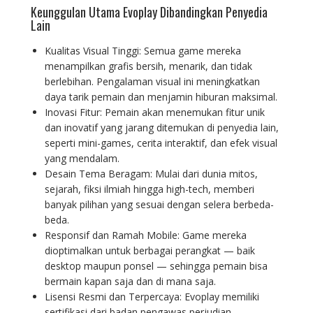
Keunggulan Utama Evoplay Dibandingkan Penyedia
Lain
Kualitas Visual Tinggi: Semua game mereka
menampilkan grafis bersih, menarik, dan tidak
berlebihan. Pengalaman visual ini meningkatkan
daya tarik pemain dan menjamin hiburan maksimal.
Inovasi Fitur: Pemain akan menemukan fitur unik
dan inovatif yang jarang ditemukan di penyedia lain,
seperti mini-games, cerita interaktif, dan efek visual
yang mendalam.
Desain Tema Beragam: Mulai dari dunia mitos,
sejarah, fiksi ilmiah hingga high-tech, memberi
banyak pilihan yang sesuai dengan selera berbeda-
beda.
Responsif dan Ramah Mobile: Game mereka
dioptimalkan untuk berbagai perangkat — baik
desktop maupun ponsel — sehingga pemain bisa
bermain kapan saja dan di mana saja.
Lisensi Resmi dan Terpercaya: Evoplay memiliki
sertifikasi dari badan pengawas perjudian