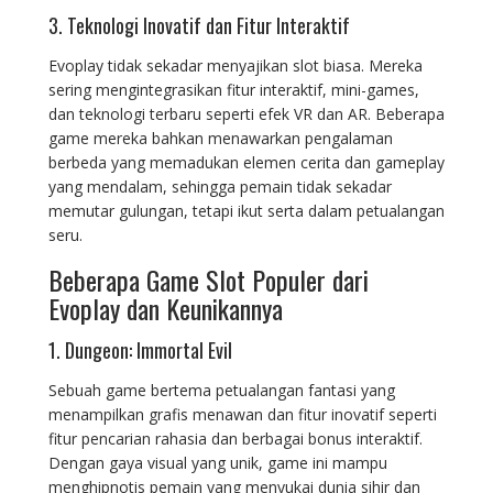
3. Teknologi Inovatif dan Fitur Interaktif
Evoplay tidak sekadar menyajikan slot biasa. Mereka
sering mengintegrasikan fitur interaktif, mini-games,
dan teknologi terbaru seperti efek VR dan AR. Beberapa
game mereka bahkan menawarkan pengalaman
berbeda yang memadukan elemen cerita dan gameplay
yang mendalam, sehingga pemain tidak sekadar
memutar gulungan, tetapi ikut serta dalam petualangan
seru.
Beberapa Game Slot Populer dari
Evoplay dan Keunikannya
1. Dungeon: Immortal Evil
Sebuah game bertema petualangan fantasi yang
menampilkan grafis menawan dan fitur inovatif seperti
fitur pencarian rahasia dan berbagai bonus interaktif.
Dengan gaya visual yang unik, game ini mampu
menghipnotis pemain yang menyukai dunia sihir dan