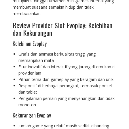
multipliers, hingga turnamen mini-games internal yang
membuat suasana semakin hidup dan tidak
membosankan.
Review Provider Slot Evoplay: Kelebihan
dan Kekurangan
Kelebihan Evoplay
Grafis dan animasi berkualitas tinggi yang
memanjakan mata
Fitur inovatif dan interaktif yang jarang ditemukan di
provider lain
Pilihan tema dan gameplay yang beragam dan unik
Responsif di berbagai perangkat, termasuk ponsel
dan tablet
Pengalaman pemain yang menyenangkan dan tidak
monoton
Kekurangan Evoplay
Jumlah game yang relatif masih sedikit dibanding