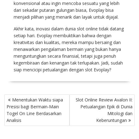
konvensional atau ingin mencoba sesuatu yang lebih
dari sekadar putaran gulungan biasa, Evoplay bisa
menjadi pilihan yang menarik dan layak untuk dijajal.
Akhir kata, inovasi dalam dunia slot online tidak datang
setiap hari. Evoplay membuktikan bahwa dengan
kreativitas dan kualitas, mereka mampu bersaing dan
menawarkan pengalaman bermain yang bukan hanya
menguntungkan secara finansial, tetapi juga penuh
kegembiraan dan kenangan tak terlupakan. Jadi, sudah
siap mencicipi petualangan dengan slot Evoplay?
Post
Menentukan Waktu siapa
Slot Online Review Avalon II:
navigation
Presisi bagi Bermain-Main
Petualangan Epik di Dunia
Togel On Line Berdasarkan
Mitologi dan
Analisis
Keberuntungan