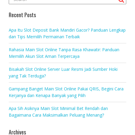
Recent Posts
Apa Itu Slot Deposit Bank Mandiri Gacor? Panduan Lengkap
dan Tips Memilih Permainan Terbaik
Rahasia Main Slot Online Tanpa Rasa Khawatir: Panduan
Memilih Akun Slot Aman Terpercaya
Bisakah Slot Online Server Luar Resmi Jadi Sumber Hoki
yang Tak Terduga?
Gampang Banget Main Slot Online Pakai QRIS, Begini Cara
Kerjanya dan Kenapa Banyak yang Pilih
Apa Sih Asiknya Main Slot Minimal Bet Rendah dan
Bagaimana Cara Maksimalkan Peluang Menang?
Archives