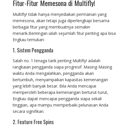
Fitur-Fitur Memesona di Multifly!
Multifly! tidak hanya menyediakan permainan yang
memesona, akan tetapi juga diperlengkapi bersama
berbagai fitur yang membuatnya semakin
menarik.Beriringan ialah sejumlah fitur penting apa bisa
Engkau temukan:
1. Sistem Pengganda
Salah no. 1 tenaga tarik penting Multifly! adalah
rangkaian pengganda siapa progresif. Masing-Masing
waktu Anda mengalahkan, pengganda akan
bertumbuh, menyampaikan kapasitas kemenangan
yang lebih banyak besar. Bila Anda mencapai
memperoleh beberapa kemenangan berturut-turut,
Engkau dapat mencapai pengganda siapa sekali
tinggian, apa mampu memperbaiki pelunasan Anda
secara signifikan.
2. Feature Free Spins