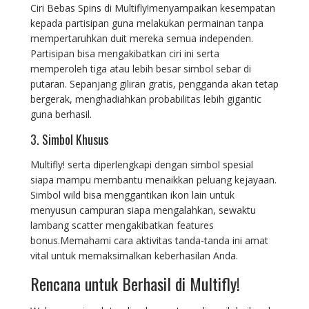
Ciri Bebas Spins di Multifly!menyampaikan kesempatan
kepada partisipan guna melakukan permainan tanpa
mempertaruhkan duit mereka semua independen.
Partisipan bisa mengakibatkan ciri ini serta
memperoleh tiga atau lebih besar simbol sebar di
putaran. Sepanjang giliran gratis, pengganda akan tetap
bergerak, menghadiahkan probabilitas lebih gigantic
guna berhasil.
3. Simbol Khusus
Multifly! serta diperlengkapi dengan simbol spesial
siapa mampu membantu menaikkan peluang kejayaan.
Simbol wild bisa menggantikan ikon lain untuk
menyusun campuran siapa mengalahkan, sewaktu
lambang scatter mengakibatkan features
bonus.Memahami cara aktivitas tanda-tanda ini amat
vital untuk memaksimalkan keberhasilan Anda.
Rencana untuk Berhasil di Multifly!