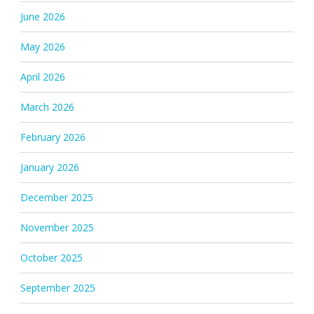
June 2026
May 2026
April 2026
March 2026
February 2026
January 2026
December 2025
November 2025
October 2025
September 2025