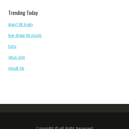
Trending Today
ikan138 login
live draw hk pools
toto
situs slot
result hk
Copyright © All Right Reserved