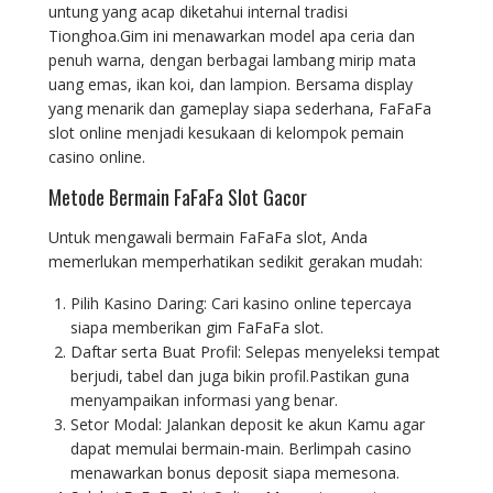
untung yang acap diketahui internal tradisi
Tionghoa.Gim ini menawarkan model apa ceria dan
penuh warna, dengan berbagai lambang mirip mata
uang emas, ikan koi, dan lampion. Bersama display
yang menarik dan gameplay siapa sederhana, FaFaFa
slot online menjadi kesukaan di kelompok pemain
casino online.
Metode Bermain FaFaFa Slot Gacor
Untuk mengawali bermain FaFaFa slot, Anda
memerlukan memperhatikan sedikit gerakan mudah:
Pilih Kasino Daring: Cari kasino online tepercaya
siapa memberikan gim FaFaFa slot.
Daftar serta Buat Profil: Selepas menyeleksi tempat
berjudi, tabel dan juga bikin profil.Pastikan guna
menyampaikan informasi yang benar.
Setor Modal: Jalankan deposit ke akun Kamu agar
dapat memulai bermain-main. Berlimpah casino
menawarkan bonus deposit siapa memesona.