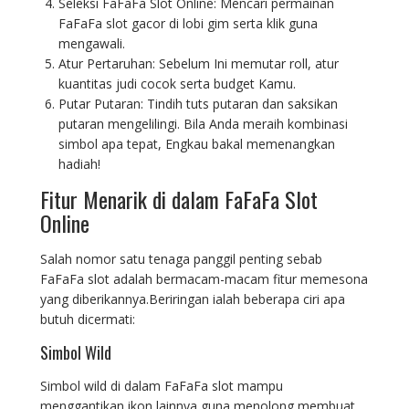
Seleksi FaFaFa Slot Online: Mencari permainan
FaFaFa slot gacor di lobi gim serta klik guna
mengawali.
Atur Pertaruhan: Sebelum Ini memutar roll, atur
kuantitas judi cocok serta budget Kamu.
Putar Putaran: Tindih tuts putaran dan saksikan
putaran mengelilingi. Bila Anda meraih kombinasi
simbol apa tepat, Engkau bakal memenangkan
hadiah!
Fitur Menarik di dalam FaFaFa Slot
Online
Salah nomor satu tenaga panggil penting sebab
FaFaFa slot adalah bermacam-macam fitur memesona
yang diberikannya.Beriringan ialah beberapa ciri apa
butuh dicermati:
Simbol Wild
Simbol wild di dalam FaFaFa slot mampu
menggantikan ikon lainnya guna menolong membuat