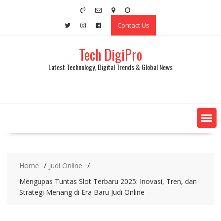
Skip
to
Contact Us
content
Tech DigiPro
Latest Technology, Digital Trends & Global News
Home
Judi Online
Mengupas Tuntas Slot Terbaru 2025: Inovasi, Tren, dan
Strategi Menang di Era Baru Judi Online