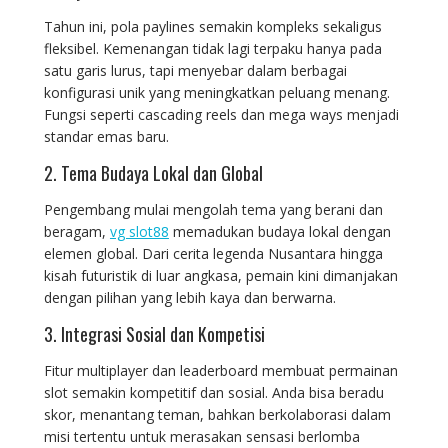
Tahun ini, pola paylines semakin kompleks sekaligus
fleksibel. Kemenangan tidak lagi terpaku hanya pada
satu garis lurus, tapi menyebar dalam berbagai
konfigurasi unik yang meningkatkan peluang menang.
Fungsi seperti cascading reels dan mega ways menjadi
standar emas baru.
2. Tema Budaya Lokal dan Global
Pengembang mulai mengolah tema yang berani dan
beragam,
vg slot88
memadukan budaya lokal dengan
elemen global. Dari cerita legenda Nusantara hingga
kisah futuristik di luar angkasa, pemain kini dimanjakan
dengan pilihan yang lebih kaya dan berwarna.
3. Integrasi Sosial dan Kompetisi
Fitur multiplayer dan leaderboard membuat permainan
slot semakin kompetitif dan sosial. Anda bisa beradu
skor, menantang teman, bahkan berkolaborasi dalam
misi tertentu untuk merasakan sensasi berlomba