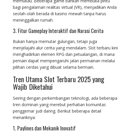
memukau. Beberapa game bahkan membuka pintu
bagi pengalaman realitas virtual (VR), menjadikan Anda
seolah-olah berada di kasino mewah tanpa harus
meninggalkan rumah.
3. Fitur Gameplay Interaktif dan Narasi Cerita
Bukan hanya memutar gulungan, tetapi juga
menjelajahi alur cerita yang mendalam. Slot terbaru kini
menghadirkan elemen RPG dan petualangan, di mana
pemain dapat mempengaruhi jalan permainan melalui
pilihan cerdas yang dibuat selama bermain.
Tren Utama Slot Terbaru 2025 yang
Wajib Diketahui
Seiring dengan perkembangan teknologi, ada beberapa
tren dominan yang merebut perhatian komunitas
penggemar judi daring. Berikut beberapa detail
menariknya:
1. Paylines dan Mekanik Inovatif