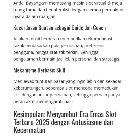
Anda. Bayangkan memasang mesin slot virtual di meja
ruang tamu dan berinteraksi dengan elemen permainan
nyata dalam ruangan.
Kecerdasan Buatan sebagai Guide dan Coach
AI akan mulai berperan memberikan rekomendasi
taktik berdasarkan pola permainan, preferensi
pengguna, hingga statistik terkini. Sehingga
pengalaman bermain jadi lebih personal dan strategis.
Mekanisme Berbasis Skill
Menjawab tuntutan pasar yang ingin lebih dari sekadar
keberuntungan, beberapa slot mencoba memadukan
skill dengan unsur permainan, sehingga pemain punya
peran aktif memengaruhi hasil.
Kesimpulan: Menyambut Era Emas Slot
Terbaru 2025 dengan Antusiasme dan
Kecermatan