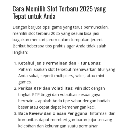
Cara Memilih Slot Terbaru 2025 yang
Tepat untuk Anda
Dengan berjuta opsi game yang terus bermunculan,
memilih slot terbaru 2025 yang sesuai bisa jadi
bagaikan mencari jarum dalam tumpukan jerami.
Berikut beberapa tips praktis agar Anda tidak salah
langkah:
Ketahui Jenis Permainan dan Fitur Bonus:
Pahami apakah slot tersebut menawarkan fitur yang
Anda sukai, seperti multipliers, wilds, atau mini-
games.
Periksa RTP dan Volatilitas:
Pilih slot dengan
tingkat RTP tinggi dan volatilitas sesuai gaya
bermain – apakah Anda tipe sabar dengan hadiah
besar atau cepat dapat kemenangan kecil.
Baca Review dan Ulasan Pengguna:
Informasi dari
komunitas dapat memberi gambaran jujur tentang
kelebihan dan kekurangan suatu permainan.