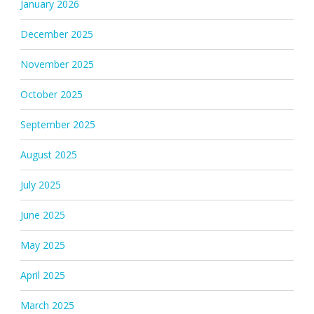
January 2026
December 2025
November 2025
October 2025
September 2025
August 2025
July 2025
June 2025
May 2025
April 2025
March 2025