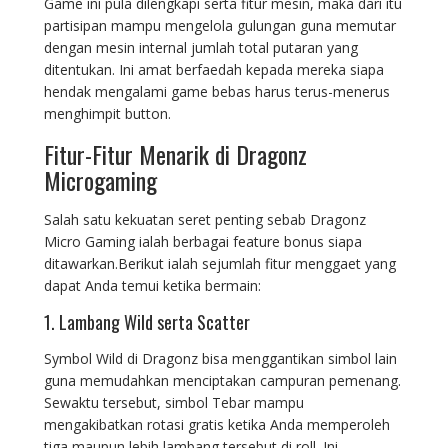
Game ini pula dilengkapi serta fitur mesin, maka dari itu
partisipan mampu mengelola gulungan guna memutar
dengan mesin internal jumlah total putaran yang
ditentukan. Ini amat berfaedah kepada mereka siapa
hendak mengalami game bebas harus terus-menerus
menghimpit button.
Fitur-Fitur Menarik di Dragonz
Microgaming
Salah satu kekuatan seret penting sebab Dragonz
Micro Gaming ialah berbagai feature bonus siapa
ditawarkan.Berikut ialah sejumlah fitur menggaet yang
dapat Anda temui ketika bermain:
1. Lambang Wild serta Scatter
Symbol Wild di Dragonz bisa menggantikan simbol lain
guna memudahkan menciptakan campuran pemenang.
Sewaktu tersebut, simbol Tebar mampu
mengakibatkan rotasi gratis ketika Anda memperoleh
tiga maupun lebih lambang tersebut di roll. Ini