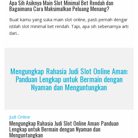
Apa Sih Asiknya Main Slot Minimal Bet Rendah dan
Bagaimana Cara Maksimalkan Peluang Menang?
Buat kamu yang suka main slot online, pasti pernah dengar
istilah slot minimal bet rendah. Tapi, apa sih sebenarnya arti
dari...
Mengungkap Rahasia Judi Slot Online Aman:
Panduan Lengkap untuk Bermain dengan
Nyaman dan Menguntungkan
Judi Online
Mengungkap Rahasia Judi Slot Online Aman: Panduan
Lengkap untuk Bermain dengan Nyaman dan
Menguntungkan