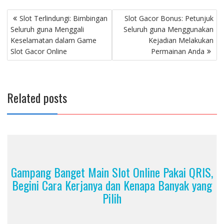
Post
Slot Terlindungi: Bimbingan
Slot Gacor Bonus: Petunjuk
navigation
Seluruh guna Menggali
Seluruh guna Menggunakan
Keselamatan dalam Game
Kejadian Melakukan
Slot Gacor Online
Permainan Anda
Related posts
Gampang Banget Main Slot Online Pakai QRIS,
Begini Cara Kerjanya dan Kenapa Banyak yang
Pilih