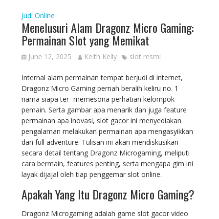
Judi Online
Menelusuri Alam Dragonz Micro Gaming:
Permainan Slot yang Memikat
June 12, 2025
Keith Kelly
slot resmi
Internal alam permainan tempat berjudi di internet,
Dragonz Micro Gaming pernah beralih keliru no. 1
nama siapa ter- memesona perhatian kelompok
pemain. Serta gambar apa menarik dan juga feature
permainan apa inovasi, slot gacor ini menyediakan
pengalaman melakukan permainan apa mengasyikkan
dan full adventure. Tulisan ini akan mendiskusikan
secara detail tentang Dragonz Microgaming, meliputi
cara bermain, features penting, serta mengapa gim ini
layak dijajal oleh tiap penggemar slot online.
Apakah Yang Itu Dragonz Micro Gaming?
Dragonz Microgaming adalah game slot gacor video