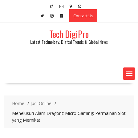
Skip
to
Contact Us
content
Tech DigiPro
Latest Technology, Digital Trends & Global News
Home
Judi Online
Menelusuri Alam Dragonz Micro Gaming: Permainan Slot
yang Memikat