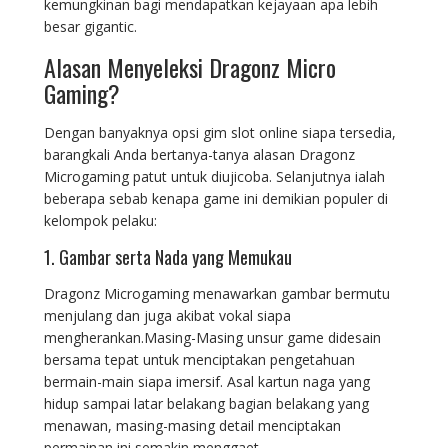
kemungkinan bagi mendapatkan kejayaan apa lebih
besar gigantic.
Alasan Menyeleksi Dragonz Micro
Gaming?
Dengan banyaknya opsi gim slot online siapa tersedia,
barangkali Anda bertanya-tanya alasan Dragonz
Microgaming patut untuk diujicoba. Selanjutnya ialah
beberapa sebab kenapa game ini demikian populer di
kelompok pelaku:
1. Gambar serta Nada yang Memukau
Dragonz Microgaming menawarkan gambar bermutu
menjulang dan juga akibat vokal siapa
mengherankan.Masing-Masing unsur game didesain
bersama tepat untuk menciptakan pengetahuan
bermain-main siapa imersif. Asal kartun naga yang
hidup sampai latar belakang bagian belakang yang
menawan, masing-masing detail menciptakan
permainan ini semakin menggaet.