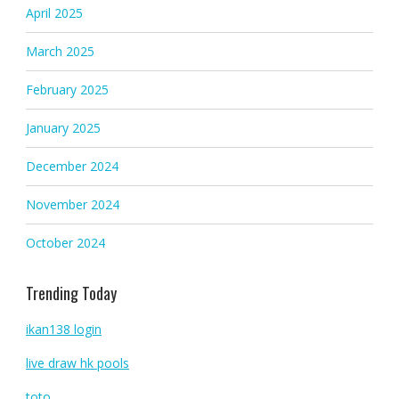
April 2025
March 2025
February 2025
January 2025
December 2024
November 2024
October 2024
Trending Today
ikan138 login
live draw hk pools
toto