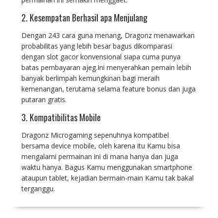
2. Kesempatan Berhasil apa Menjulang
Dengan 243 cara guna menang, Dragonz menawarkan
probabilitas yang lebih besar bagus dikomparasi
dengan slot gacor konvensional siapa cuma punya
batas pembayaran ajeg.Ini menyerahkan pemain lebih
banyak berlimpah kemungkinan bagi meraih
kemenangan, terutama selama feature bonus dan juga
putaran gratis.
3. Kompatibilitas Mobile
Dragonz Microgaming sepenuhnya kompatibel
bersama device mobile, oleh karena itu Kamu bisa
mengalami permainan ini di mana hanya dan juga
waktu hanya. Bagus Kamu menggunakan smartphone
ataupun tablet, kejadian bermain-main Kamu tak bakal
terganggu.